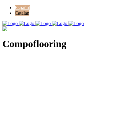
Español
Catalán
Compoflooring